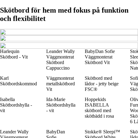
Skötbord för hem med fokus på funktion
och flexibilitet
Harlequin
Leander Wally
BabyDan Sofie
Sto
Skötbord - Vit
Väggmonterat
Väggmonterat
Sle
Skötbord
Skötbord Vit
Skö
Cappuccino
Nat
Karl
Väggmonterat
Skötbord med
Sof
Skötbordskommod
metallskötbord
lådor - jetty beige
Väg
Vit
FSC®
Sköt
Isabella
Ida-Marie
Hoppekids
Oli
Skötbordshylla -
Skötbordshylla
ISABELLA
Furn
vit
- vit
skötbord med
Wo
skötbädd i rosa
Skö
6 L
Leander Wally
BabyDan
Stokke® Sleepi™
Skö
Väggmonterat
Sofie
Skötbord White
lådo