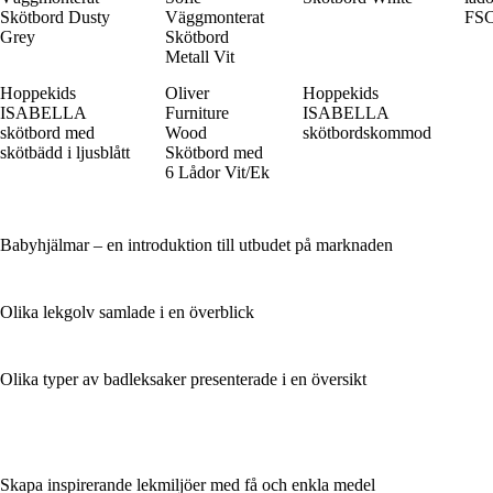
Skötbord Dusty
Väggmonterat
FS
Grey
Skötbord
Metall Vit
Hoppekids
Oliver
Hoppekids
ISABELLA
Furniture
ISABELLA
skötbord med
Wood
skötbordskommod
skötbädd i ljusblått
Skötbord med
6 Lådor Vit/Ek
Babyhjälmar – en introduktion till utbudet på marknaden
Olika lekgolv samlade i en överblick
Olika typer av badleksaker presenterade i en översikt
Skapa inspirerande lekmiljöer med få och enkla medel