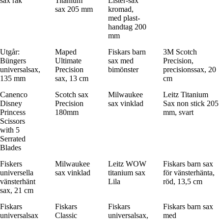
sax rak
Titanium
Lister-sax
sax 205 mm
kromad,
med plast-
handtag 200
mm
Utgår:
Maped
Fiskars barn
3M Scotch
Büngers
Ultimate
sax med
Precision,
universalsax,
Precision
bimönster
precisionssax, 20
135 mm
sax, 13 cm
cm
Canenco
Scotch sax
Milwaukee
Leitz Titanium
Disney
Precision
sax vinklad
Sax non stick 205
Princess
180mm
mm, svart
Scissors
with 5
Serrated
Blades
Fiskers
Milwaukee
Leitz WOW
Fiskars barn sax
universella
sax vinklad
titanium sax
för vänsterhänta,
vänsterhänt
Lila
röd, 13,5 cm
sax, 21 cm
Fiskars
Fiskars
Fiskars
Fiskars barn sax
universalsax
Classic
universalsax,
med