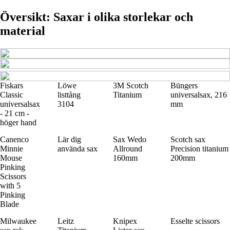
Översikt: Saxar i olika storlekar och
material
Fiskars
Löwe
3M Scotch
Büngers
Classic
listtång
Titanium
universalsax, 216
universalsax
3104
mm
- 21 cm -
höger hand
Canenco
Lär dig
Sax Wedo
Scotch sax
Minnie
använda sax
Allround
Precision titanium
Mouse
160mm
200mm
Pinking
Scissors
with 5
Pinking
Blade
Milwaukee
Leitz
Knipex
Esselte scissors