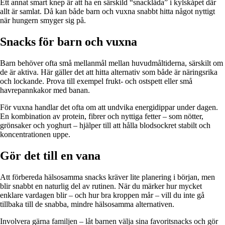
Ett annat smart knep är att ha en särskild “snacklåda” i kylskåpet där
allt är samlat. Då kan både barn och vuxna snabbt hitta något nyttigt
när hungern smyger sig på.
Snacks för barn och vuxna
Barn behöver ofta små mellanmål mellan huvudmåltiderna, särskilt om
de är aktiva. Här gäller det att hitta alternativ som både är näringsrika
och lockande. Prova till exempel frukt- och ostspett eller små
havrepannkakor med banan.
För vuxna handlar det ofta om att undvika energidippar under dagen.
En kombination av protein, fibrer och nyttiga fetter – som nötter,
grönsaker och yoghurt – hjälper till att hålla blodsockret stabilt och
koncentrationen uppe.
Gör det till en vana
Att förbereda hälsosamma snacks kräver lite planering i början, men
blir snabbt en naturlig del av rutinen. När du märker hur mycket
enklare vardagen blir – och hur bra kroppen mår – vill du inte gå
tillbaka till de snabba, mindre hälsosamma alternativen.
Involvera gärna familjen – låt barnen välja sina favoritsnacks och gör