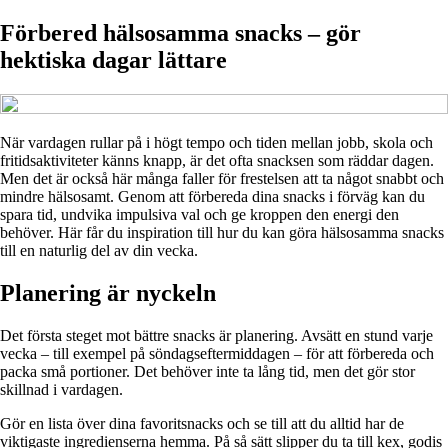
Förbered hälsosamma snacks – gör
hektiska dagar lättare
När vardagen rullar på i högt tempo och tiden mellan jobb, skola och
fritidsaktiviteter känns knapp, är det ofta snacksen som räddar dagen.
Men det är också här många faller för frestelsen att ta något snabbt och
mindre hälsosamt. Genom att förbereda dina snacks i förväg kan du
spara tid, undvika impulsiva val och ge kroppen den energi den
behöver. Här får du inspiration till hur du kan göra hälsosamma snacks
till en naturlig del av din vecka.
Planering är nyckeln
Det första steget mot bättre snacks är planering. Avsätt en stund varje
vecka – till exempel på söndagseftermiddagen – för att förbereda och
packa små portioner. Det behöver inte ta lång tid, men det gör stor
skillnad i vardagen.
Gör en lista över dina favoritsnacks och se till att du alltid har de
viktigaste ingredienserna hemma. På så sätt slipper du ta till kex, godis