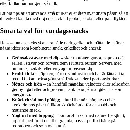
eller bullar när hungern slår till.
Ett bra tips är att använda små burkar eller återanvändbara påsar, så att
du enkelt kan ta med dig en snack till jobbet, skolan eller på utflykten.
Smarta val för vardagssnacks
Hälsosamma snacks ska vara både näringsrika och mättande. Här är
några idéer som kombinerar smak, enkelhet och energi:
Grönsaksstavar med dip
– skär morötter, gurka, paprika och
selleri i stavar och förvara dem i lufttäta burkar. Servera med
hummus, tzatziki eller en yoghurtbaserad dip.
Frukt i bitar
– äpplen, päron, vindruvor och bär är lätta att ta
med. Du kan också göra små fruktsallader i portionsburkar.
Nötter och frön
– en handfull mandlar, valnötter eller solrosfrön
ger nyttiga fetter och protein. Tänk bara på mängden – de är
energirika.
Knäckebröd med pålägg
– bred lite nötsmör, keso eller
avokadomos på ett fullkorns­knäckebröd för en snabb och
mättande snack.
Yoghurt med topping
– portionsburkar med naturell yoghurt,
toppad med frukt och lite granola, passar perfekt både på
morgonen och som mellanmål.