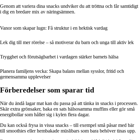
Genom att variera dina snacks undviker du att tröttna och får samtidigt
i dig en bredare mix av näringsämnen.
Vanor som skapar lugn: Få struktur i en hektisk vardag
Lek dig till mer rörelse – så motiverar du barn och unga till aktiv lek
Trygghet och förutsägbarhet i vardagen stärker barnets hälsa
Planera familjens vecka: Skapa balans mellan sysslor, fritid och
gemensamma upplevelser
Förberedelser som sparar tid
När du ändå lagar mat kan du passa på att tänka in snacks i processen.
Skär extra grönsaker, baka en sats hälsosamma muffins eller gör små
energibollar som håller sig i kylen flera dagar.
Du kan också frysa in vissa snacks – till exempel små påsar med bär
till smoothies eller hembakade müslibars som bara behöver tinas upp.